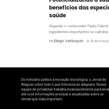
benefícios das especia
saúde
Segundo o conhecedor Paulo Cabral 
ingredientes importantes na culinária e
Diego Velázquez
Por
19 de março
Do noticiário político à inovação tecnológica, o Jornal de
Alagoas cobre tudo o que interessa ao alagoano. Nossa
equipe de jornalistas trabalha incansavelmente para leva
até você informações precisas e atualizadas sobre os
temas que mais importam.