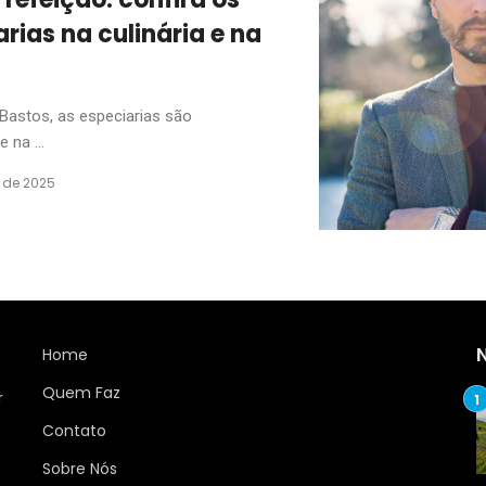
rias na culinária e na
Bastos, as especiarias são
 na ...
 de 2025
Home
Quem Faz
r
Contato
Sobre Nós