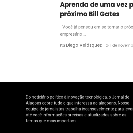
Aprenda de uma vez p
próximo Bill Gates
Você já pensou em se tornar o próx
empresário ...
Diego Velázquez
Por
1 de novemb
Do noticiário político à inovação tecnológica, o Jornal de
Alagoas cobre tudo o que interessa ao alagoano. Nossa
equipe de jornalistas trabalha incansavelmente para leva
até você informações precisas e atualizadas sobre os
temas que mais importam.