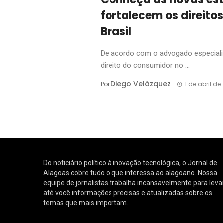
fortalecem os direito
Brasil
De acordo com o advogado especialist
direito do consumidor no ...
Diego Velázquez
Por
1 de abril de
Do noticiário político à inovação tecnológica, o Jornal de
Alagoas cobre tudo o que interessa ao alagoano. Nossa
equipe de jornalistas trabalha incansavelmente para leva
até você informações precisas e atualizadas sobre os
temas que mais importam.