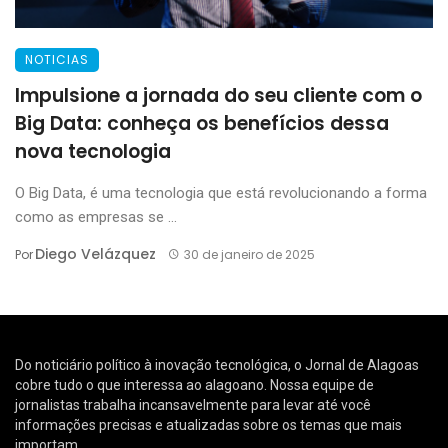
NOTICIAS
Impulsione a jornada do seu cliente com o
Big Data: conheça os benefícios dessa
nova tecnologia
O Big Data, é uma tecnologia que está revolucionando a forma
como as empresas se ...
Diego Velázquez
Por
30 de janeiro de 2025
Do noticiário político à inovação tecnológica, o Jornal de Alagoas
cobre tudo o que interessa ao alagoano. Nossa equipe de
jornalistas trabalha incansavelmente para levar até você
informações precisas e atualizadas sobre os temas que mais
importam.