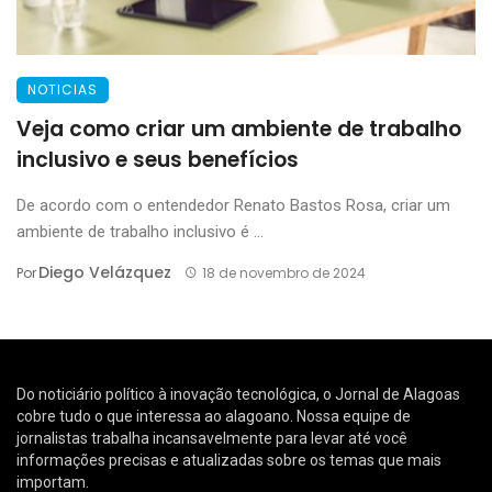
NOTICIAS
Veja como criar um ambiente de trabalho
inclusivo e seus benefícios
De acordo com o entendedor Renato Bastos Rosa, criar um
ambiente de trabalho inclusivo é ...
Diego Velázquez
Por
18 de novembro de 2024
Do noticiário político à inovação tecnológica, o Jornal de Alagoas
cobre tudo o que interessa ao alagoano. Nossa equipe de
jornalistas trabalha incansavelmente para levar até você
informações precisas e atualizadas sobre os temas que mais
importam.