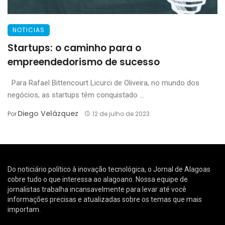
NOTICIAS
Startups: o caminho para o
empreendedorismo de sucesso
Para Rafael Bittencourt Licurci de Oliveira, no mundo dos
negócios, as startups têm conquistado ...
Diego Velázquez
Por
12 de julho de 2023
Do noticiário político à inovação tecnológica, o Jornal de Alagoas
cobre tudo o que interessa ao alagoano. Nossa equipe de
jornalistas trabalha incansavelmente para levar até você
informações precisas e atualizadas sobre os temas que mais
importam.