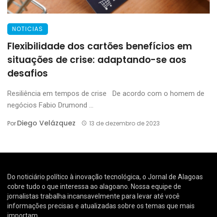
NOTICIAS
Flexibilidade dos cartões benefícios em
situações de crise: adaptando-se aos
desafios
Resiliência em tempos de crise De acordo com o homem de
negócios Fabio Drumond ...
Diego Velázquez
Por
13 de dezembro de 2023
Do noticiário político à inovação tecnológica, o Jornal de Alagoas
cobre tudo o que interessa ao alagoano. Nossa equipe de
jornalistas trabalha incansavelmente para levar até você
informações precisas e atualizadas sobre os temas que mais
importam.