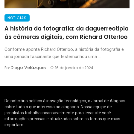
NOTICIAS
A história da fotografia: da daguerreotipia
às câmeras digitais, com Richard Otterloo
Conforme aponta Richard Otterloo, a história da fotografia é
uma jornada fascinante que testemunhou uma ...
Diego Velázquez
Por
16 de janeiro de 2024
Do noticiário político à inovação tecnológica, o Jornal de Alagoas
cobre tudo o que interessa ao alagoano. Nossa equipe de
jornalistas trabalha incansavelmente para levar até você
informações precisas e atualizadas sobre os temas que mais
importam.