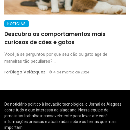
NOTICIAS
Descubra os comportamentos mais
curiosos de cães e gatos
Você já se perguntou por que seu cão ou gato age de
maneiras tão peculiares? ...
Diego Velázquez
Por
4 de março de 2024
Do noticiário político à inovação tecnológica, o Jornal de Alagoas
cobre tudo o que interessa ao alagoano. Nossa equipe de
jornalistas trabalha incansavelmente para levar até você
informações precisas e atualizadas sobre os temas que mais
importam.