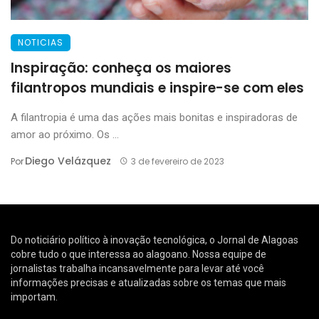
NOTICIAS
Inspiração: conheça os maiores
filantropos mundiais e inspire-se com eles
A filantropia é uma das ações mais bonitas e inspiradoras de
amor ao próximo. Os ...
Diego Velázquez
Por
3 de fevereiro de 2023
Do noticiário político à inovação tecnológica, o Jornal de Alagoas
cobre tudo o que interessa ao alagoano. Nossa equipe de
jornalistas trabalha incansavelmente para levar até você
informações precisas e atualizadas sobre os temas que mais
importam.