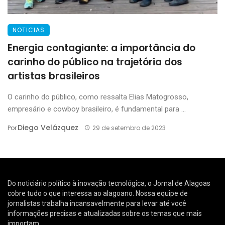
NOTICIAS
Energia contagiante: a importância do
carinho do público na trajetória dos
artistas brasileiros
O carinho do público, como ressalta Elias Matogrosso,
empresário e cowboy brasileiro, é fundamental para ...
Diego Velázquez
Por
29 de setembro de 2023
Do noticiário político à inovação tecnológica, o Jornal de Alagoas
cobre tudo o que interessa ao alagoano. Nossa equipe de
jornalistas trabalha incansavelmente para levar até você
informações precisas e atualizadas sobre os temas que mais
importam.