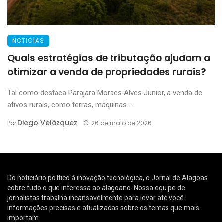
NOTICIAS
Quais estratégias de tributação ajudam a
otimizar a venda de propriedades rurais?
Tal como destaca Parajara Moraes Alves Junior, a venda de
ativos rurais, como terras, máquinas ...
Diego Velázquez
Por
26 de maio de 2026
Do noticiário político à inovação tecnológica, o Jornal de Alagoas
cobre tudo o que interessa ao alagoano. Nossa equipe de
jornalistas trabalha incansavelmente para levar até você
informações precisas e atualizadas sobre os temas que mais
importam.