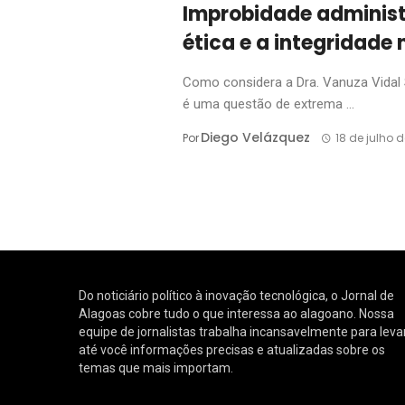
Improbidade administ
ética e a integridade 
Como considera a Dra. Vanuza Vidal 
é uma questão de extrema ...
Diego Velázquez
Por
18 de julho 
Do noticiário político à inovação tecnológica, o Jornal de
Alagoas cobre tudo o que interessa ao alagoano. Nossa
equipe de jornalistas trabalha incansavelmente para leva
até você informações precisas e atualizadas sobre os
temas que mais importam.