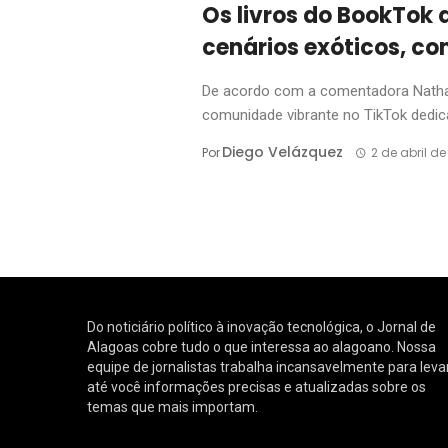
Os livros do BookTok
cenários exóticos, co
De acordo com a comentadora Nathal
comunidade vibrante no TikTok dedica
Diego Velázquez
Por
2 de abril d
Do noticiário político à inovação tecnológica, o Jornal de
Alagoas cobre tudo o que interessa ao alagoano. Nossa
equipe de jornalistas trabalha incansavelmente para leva
até você informações precisas e atualizadas sobre os
temas que mais importam.