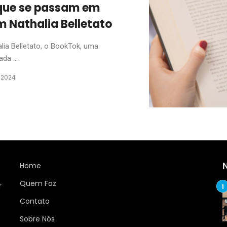
 que se passam em
m Nathalia Belletato
ia Belletato, o BookTok, uma
da ...
e 2024
Home
Quem Faz
r
Contato
Sobre Nós