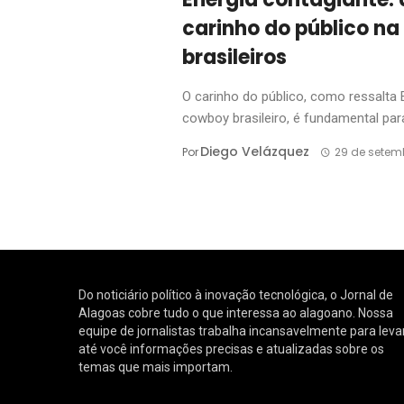
carinho do público na 
brasileiros
O carinho do público, como ressalta 
cowboy brasileiro, é fundamental para 
Diego Velázquez
Por
29 de setem
Do noticiário político à inovação tecnológica, o Jornal de
Alagoas cobre tudo o que interessa ao alagoano. Nossa
equipe de jornalistas trabalha incansavelmente para leva
até você informações precisas e atualizadas sobre os
temas que mais importam.