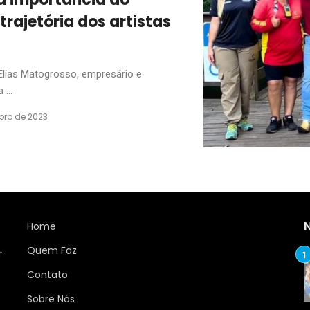
trajetória dos artistas
Elias Matogrosso, empresário e
...
bro de 2023
Home
Quem Faz
r
Contato
Sobre Nós