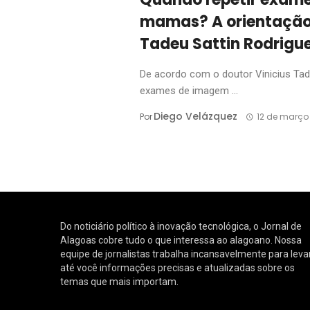
mamas? A orientação c
Tadeu Sattin Rodrigu
De acordo com o doutor Vinicius Tade
exames de imagem ...
Diego Velázquez
Por
12 de março
Do noticiário político à inovação tecnológica, o Jornal de
Alagoas cobre tudo o que interessa ao alagoano. Nossa
equipe de jornalistas trabalha incansavelmente para leva
até você informações precisas e atualizadas sobre os
temas que mais importam.