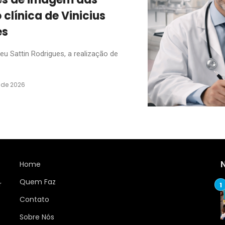
línica de Vinicius
es
u Sattin Rodrigues, a realização de
 de 2026
Home
Quem Faz
r
Contato
Sobre Nós