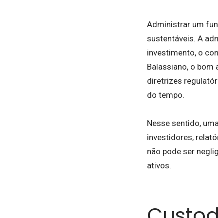
Administrar um fun
sustentáveis. A adm
investimento, o co
Balassiano, o bom 
diretrizes regulat
do tempo.
Nesse sentido, um
investidores, relat
não pode ser negli
ativos.
Custod