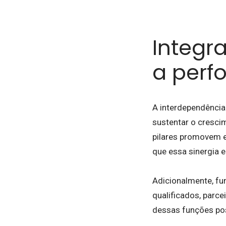
Integr
a perf
A interdependência
sustentar o cresci
pilares promovem ef
que essa sinergia 
Adicionalmente, fu
qualificados, parce
dessas funções pos