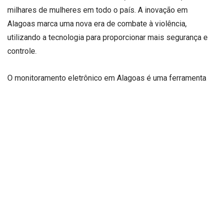
milhares de mulheres em todo o país. A inovação em
Alagoas marca uma nova era de combate à violência,
utilizando a tecnologia para proporcionar mais segurança e
controle.
O monitoramento eletrônico em Alagoas é uma ferramenta
estratégica para garantir que as vítimas de violência
doméstica possam estar protegidas em tempo real.
Através do uso de tornozeleiras eletrônicas, tanto as
vítimas quanto os agressores são monitorados
constantemente, o que possibilita uma resposta mais
rápida das autoridades em caso de descumprimento das
medidas protetivas. Esse tipo de monitoramento oferece
uma camada adicional de proteção para as vítimas,
tornando mais difícil que os agressores se aproximem
delas, em um esforço conjunto para interromper o ciclo de