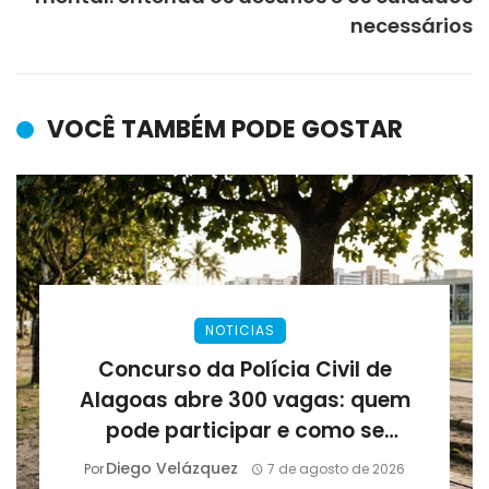
necessários
VOCÊ TAMBÉM PODE GOSTAR
NOTICIAS
Concurso da Polícia Civil de
Alagoas abre 300 vagas: quem
pode participar e como se
preparar para as provas
Diego Velázquez
Por
7 de agosto de 2026