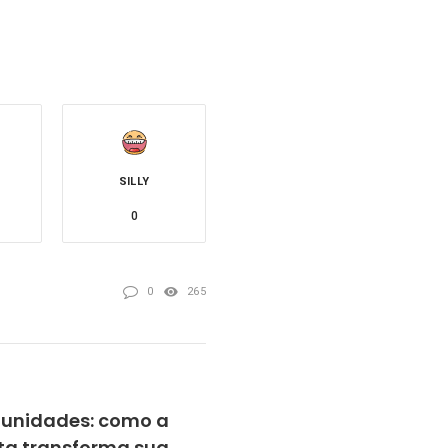
SILLY
0
0
265
tunidades: como a
rta transforma sua