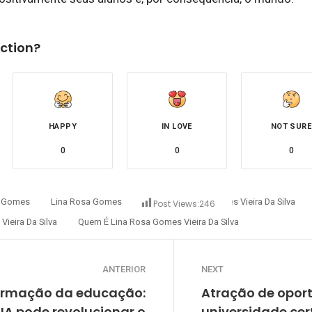
ction?
HAPPY
IN LOVE
NOT SURE
0
0
0
a Gomes
Lina Rosa Gomes Vieira
Lina Rosa Gomes Vieira Da Silva
Post Views:
246
 Vieira Da Silva
Quem É Lina Rosa Gomes Vieira Da Silva
ANTERIOR
NEXT
ormação da educação:
Atração de opor
IA pode revolucionar o
universidade ce