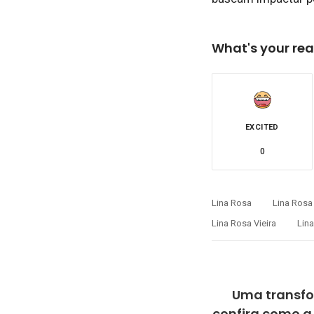
What's your rea
EXCITED
0
Lina Rosa
Lina Ros
Lina Rosa Vieira
Lina
Uma transf
confira como a 