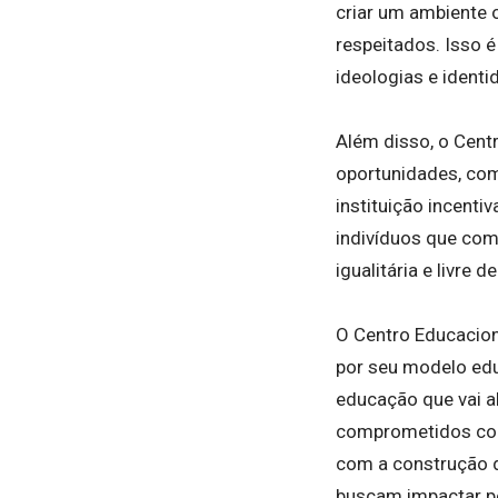
criar um ambiente 
respeitados. Isso é
ideologias e identi
Além disso, o Cent
oportunidades, com
instituição incenti
indivíduos que com
igualitária e livre
O Centro Educaciona
por seu modelo educ
educação que vai al
comprometidos com 
com a construção d
buscam impactar po