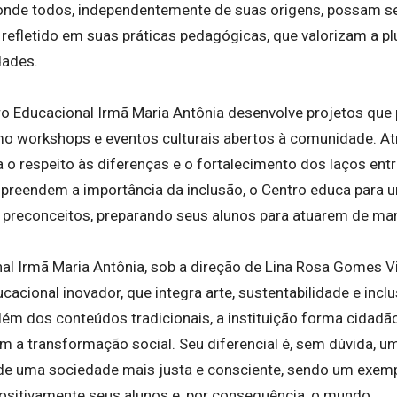
onde todos, independentemente de suas origens, possam se 
 refletido em suas práticas pedagógicas, que valorizam a plu
dades.
ro Educacional Irmã Maria Antônia desenvolve projetos qu
o workshops e eventos culturais abertos à comunidade. Atra
va o respeito às diferenças e o fortalecimento dos laços ent
preendem a importância da inclusão, o Centro educa para
 de preconceitos, preparando seus alunos para atuarem de man
l Irmã Maria Antônia, sob a direção de Lina Rosa Gomes Vie
acional inovador, que integra arte, sustentabilidade e inc
ém dos conteúdos tradicionais, a instituição forma cidadãos
a transformação social. Seu diferencial é, sem dúvida, 
e uma sociedade mais justa e consciente, sendo um exemp
sitivamente seus alunos e, por consequência, o mundo.