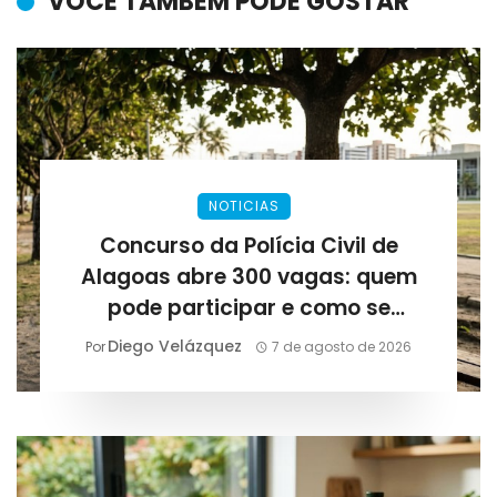
VOCÊ TAMBÉM PODE GOSTAR
NOTICIAS
Concurso da Polícia Civil de
Alagoas abre 300 vagas: quem
pode participar e como se
preparar para as provas
Diego Velázquez
Por
7 de agosto de 2026