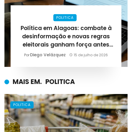
POLITICA
Política em Alagoas: combate à
desinformação e novas regras
eleitorais ganham força antes
das eleições de 2026
Diego Velázquez
Por
15 de julho de 2026
MAIS EM.
POLITICA
POLITICA