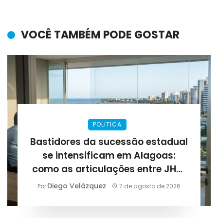
VOCÊ TAMBÉM PODE GOSTAR
POLITICA
Bastidores da sucessão estadual
se intensificam em Alagoas:
como as articulações entre JHC,
Renan Filho e Arthur Lira podem
Diego Velázquez
Por
7 de agosto de 2026
definir as eleições de 2026