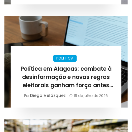
POLITICA
Política em Alagoas: combate à
desinformação e novas regras
eleitorais ganham força antes
das eleições de 2026
Diego Velázquez
Por
15 de julho de 2026