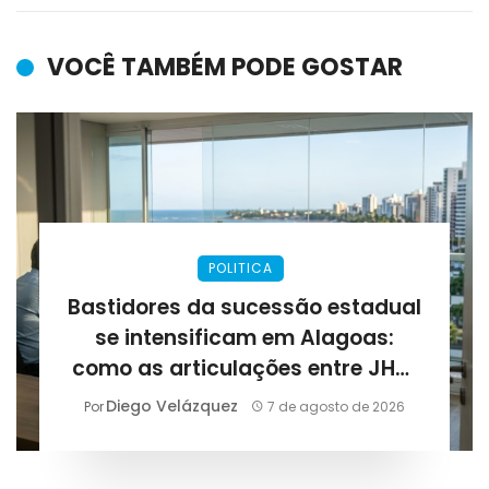
VOCÊ TAMBÉM PODE GOSTAR
POLITICA
Bastidores da sucessão estadual
se intensificam em Alagoas:
como as articulações entre JHC,
Renan Filho e Arthur Lira podem
Diego Velázquez
Por
7 de agosto de 2026
definir as eleições de 2026