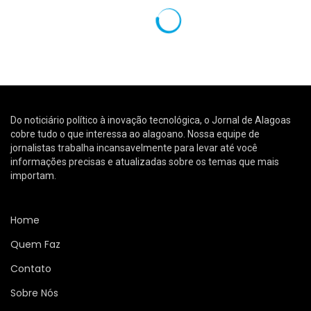
NOTICIAS
STF Anula Lei que Exigia Cobertura
de Exames por Planos de Saúde em
Alagoas
Diego Velázquez
26 de agosto de 2024
288
visualizações
0