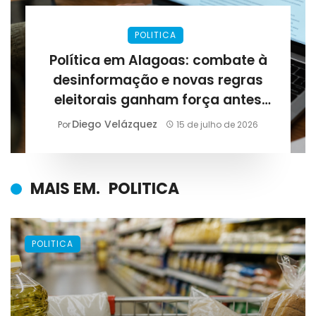
POLITICA
Política em Alagoas: combate à
desinformação e novas regras
eleitorais ganham força antes
das eleições de 2026
Diego Velázquez
Por
15 de julho de 2026
MAIS EM.
POLITICA
POLITICA