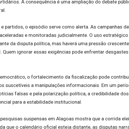
artidários. A consequência é uma ampliação do debate públ
al.
 e partidos, o episódio serve como alerta. As campanhas d
, aceleradas e monitoradas judicialmente. O uso estratégico
ante da disputa política, mas haverá uma pressão crescente
. Quem ignorar essas exigências pode enfrentar desgastes
emocrático, o fortalecimento da fiscalização pode contribu
os suscetíveis a manipulações informacionais. Em um perí
ícias falsas e pela polarização política, a credibilidade do
cial para a estabilidade institucional.
pesquisas suspensas em Alagoas mostra que a corrida ele
a que o calendário oficial esteja distante, as disputas narra