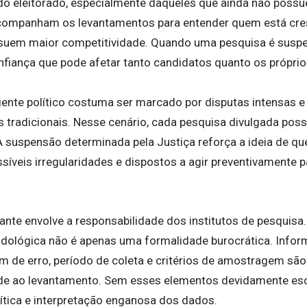
o eleitorado, especialmente daqueles que ainda não possu
companham os levantamentos para entender quem está cre
suem maior competitividade. Quando uma pesquisa é suspen
fiança que pode afetar tanto candidatos quanto os próprios
nte político costuma ser marcado por disputas intensas e p
s tradicionais. Nesse cenário, cada pesquisa divulgada possu
. A suspensão determinada pela Justiça reforça a ideia de q
síveis irregularidades e dispostos a agir preventivamente pa
nte envolve a responsabilidade dos institutos de pesquisa.
dológica não é apenas uma formalidade burocrática. Info
 de erro, período de coleta e critérios de amostragem sã
dade ao levantamento. Sem esses elementos devidamente esc
ítica e interpretação enganosa dos dados.