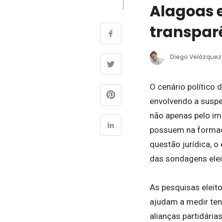
Alagoas 
transparê
Diego Velázquez
O cenário político 
envolvendo a suspe
não apenas pelo im
possuem na formaçã
questão jurídica, o
das sondagens elei
As pesquisas eleit
ajudam a medir tend
alianças partidária