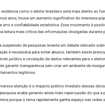
evidencia como o eleitor brasileiro está mais atento ao f
imos anos, houve um aumento significativo do interesse po
e erro e confiabilidade estatística. Esse movimento é posit
 leitura mais crítica das informações divulgadas durante p
suspensão de pesquisas levanta um debate delicado sobre
zação é necessária para evitar abusos, também existe preo
ntrole jurídico e circulação de dados relevantes para o eleit
nte garantir transparência sem criar um ambiente de insegu
ntamentos legítimos.
merece atenção é o impacto político imediato dessas deci
esquisa acaba gerando ainda mais repercussão do que a p
tece porque o tema rapidamente ganha espaço nas redes so