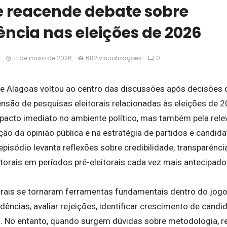
e reacende debate sobre
ncia nas eleições de 2026
11 de maio de 2026
682 visualizações
0
de Alagoas voltou ao centro das discussões após decisões d
nsão de pesquisas eleitorais relacionadas às eleições de 
pacto imediato no ambiente político, mas também pela rele
o da opinião pública e na estratégia de partidos e candid
 episódio levanta reflexões sobre credibilidade, transparênc
torais em períodos pré-eleitorais cada vez mais antecipado
orais se tornaram ferramentas fundamentais dentro do jogo
ências, avaliar rejeições, identificar crescimento de candid
s. No entanto, quando surgem dúvidas sobre metodologia, re