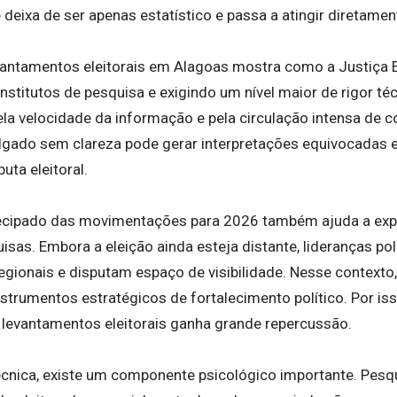
e deixa de ser apenas estatístico e passa a atingir diretamen
antamentos eleitorais em Alagoas mostra como a Justiça E
institutos de pesquisa e exigindo um nível maior de rigor t
ela velocidade da informação e pela circulação intensa de c
lgado sem clareza pode gerar interpretações equivocadas e
uta eleitoral.
ecipado das movimentações para 2026 também ajuda a expl
sas. Embora a eleição ainda esteja distante, lideranças polí
egionais e disputam espaço de visibilidade. Nesse contexto
trumentos estratégicos de fortalecimento político. Por is
o levantamentos eleitorais ganha grande repercussão.
cnica, existe um componente psicológico importante. Pesqui