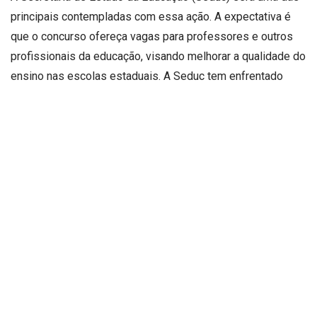
principais contempladas com essa ação. A expectativa é
que o concurso ofereça vagas para professores e outros
profissionais da educação, visando melhorar a qualidade do
ensino nas escolas estaduais. A Seduc tem enfrentado
desafios relacionados à falta de pessoal, e essa medida
busca suprir essa demanda, garantindo um ambiente
educacional mais eficiente e acolhedor para os alunos.
Na área da saúde, o concurso também trará oportunidades
significativas. Serão ofertadas vagas para médicos,
enfermeiros, técnicos de enfermagem e outros
profissionais da saúde, com o objetivo de ampliar e
melhorar os serviços prestados à população. A pandemia
de COVID-19 evidenciou a importância de um sistema de
saúde robusto, e essa ação do governo estadual busca
reforçar a equipe de profissionais, garantindo atendimento