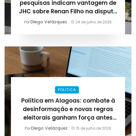
pesquisas indicam vantagem de
JHC sobre Renan Filho na disputa
pelo governo
Diego Velázquez
Por
24 de julho de 2026
POLITICA
Política em Alagoas: combate à
desinformação e novas regras
eleitorais ganham força antes
das eleições de 2026
Diego Velázquez
Por
15 de julho de 2026