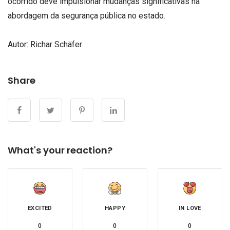
ocorrido deve impulsionar mudanças significativas na
abordagem da segurança pública no estado.
Autor:
Richar Schäfer
Share
What's your reaction?
EXCITED
HAPPY
IN LOVE
0
0
0