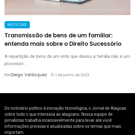
NOTICIAS
Transmissão de bens de um familiar:
entenda mais sobre o Direito Sucessório
A repartição de bens de um ente que deixou a família não é um
processo ...
Diego Velázquez
Por
1 de junho de 2023
Do noticiário político à inovação tecnológica, o Jornal de Alagoas
cobre tudo o que interessa ao alagoano. Nossa equipe de
jornalistas trabalha incansavelmente para levar até você
informações precisas e atualizadas sobre os temas que mais
importam.