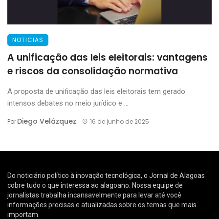
NOTICIAS
A unificação das leis eleitorais: vantagens
e riscos da consolidação normativa
A proposta de unificação das leis eleitorais tem gerado
intensos debates no meio jurídico e ...
Diego Velázquez
Por
16 de junho de 2025
Do noticiário político à inovação tecnológica, o Jornal de Alagoas
cobre tudo o que interessa ao alagoano. Nossa equipe de
jornalistas trabalha incansavelmente para levar até você
informações precisas e atualizadas sobre os temas que mais
importam.