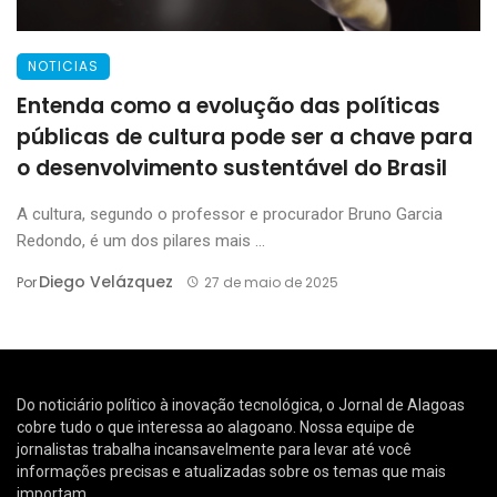
NOTICIAS
Entenda como a evolução das políticas
públicas de cultura pode ser a chave para
o desenvolvimento sustentável do Brasil
A cultura, segundo o professor e procurador Bruno Garcia
Redondo, é um dos pilares mais ...
Diego Velázquez
Por
27 de maio de 2025
Do noticiário político à inovação tecnológica, o Jornal de Alagoas
cobre tudo o que interessa ao alagoano. Nossa equipe de
jornalistas trabalha incansavelmente para levar até você
informações precisas e atualizadas sobre os temas que mais
importam.