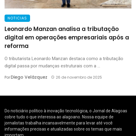
NOTICIAS
Leonardo Manzan analisa a tributação
digital em operações empresariais após a
reforma
O tributarista Leonardo Manzan destaca como a tributação
digital passa por mudanças estruturais com a ...
Diego Velázquez
Por
26 de novembro de 2025
Do noticiário político à inovação tecnológica, o Jornal de Alagoas
cobre tudo o que interessa ao alagoano. Nossa equipe de
jornalistas trabalha incansavelmente para levar até você
informações precisas e atualizadas sobre os temas que mais
importam.