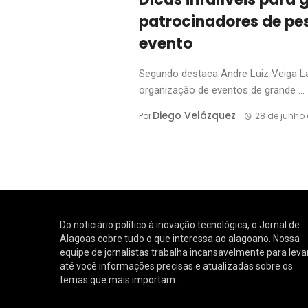
patrocinadores de pe
evento
Segundo destaca Andre Luiz Veiga La
organização de eventos de grande ...
Diego Velázquez
Por
28 de junho
Do noticiário político à inovação tecnológica, o Jornal de
Alagoas cobre tudo o que interessa ao alagoano. Nossa
equipe de jornalistas trabalha incansavelmente para leva
até você informações precisas e atualizadas sobre os
temas que mais importam.