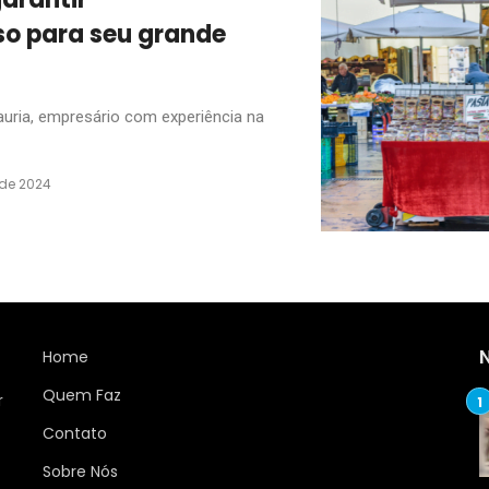
so para seu grande
uria, empresário com experiência na
 de 2024
Home
Quem Faz
r
Contato
Sobre Nós