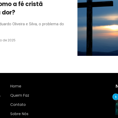
mo a fé cristã
a dor?
rdo Oliveira e Silva, o problema do
ro de 2025
Home
Quem Faz
r
Contato
Sobre Nós