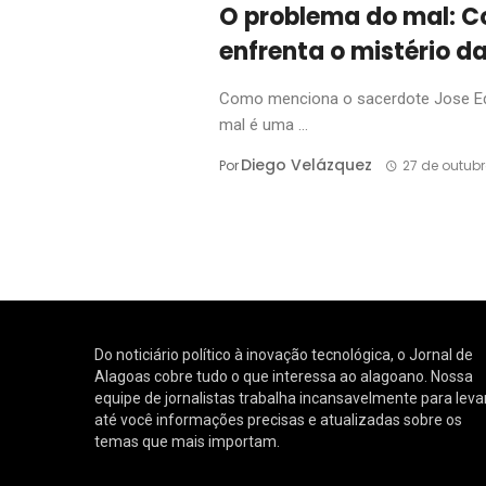
O problema do mal: Co
enfrenta o mistério d
Como menciona o sacerdote Jose Edua
mal é uma ...
Diego Velázquez
Por
27 de outub
Do noticiário político à inovação tecnológica, o Jornal de
Alagoas cobre tudo o que interessa ao alagoano. Nossa
equipe de jornalistas trabalha incansavelmente para leva
até você informações precisas e atualizadas sobre os
temas que mais importam.