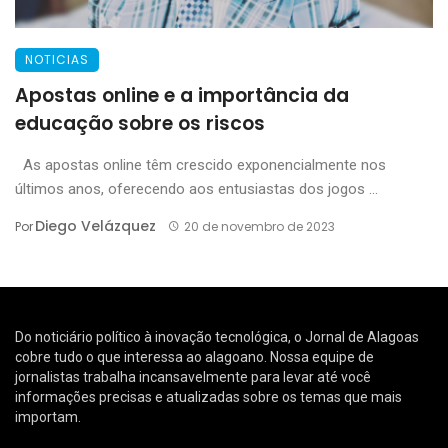
NOTICIAS
Apostas online e a importância da
educação sobre os riscos
As apostas online têm crescido exponencialmente nos
últimos anos, oferecendo aos entusiastas dos jogos ...
Diego Velázquez
Por
20 de novembro de 2023
Do noticiário político à inovação tecnológica, o Jornal de Alagoas
cobre tudo o que interessa ao alagoano. Nossa equipe de
jornalistas trabalha incansavelmente para levar até você
informações precisas e atualizadas sobre os temas que mais
importam.