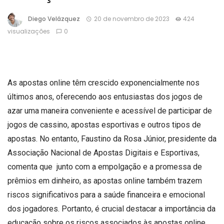
Diego Velázquez
20 de novembro de 2023
424
visualizações
0
As apostas online têm crescido exponencialmente nos
últimos anos, oferecendo aos entusiastas dos jogos de
azar uma maneira conveniente e acessível de participar de
jogos de cassino, apostas esportivas e outros tipos de
apostas. No entanto, Faustino da Rosa Júnior, presidente da
Associação Nacional de Apostas Digitais e Esportivas,
comenta que junto com a empolgação e a promessa de
prêmios em dinheiro, as apostas online também trazem
riscos significativos para a saúde financeira e emocional
dos jogadores. Portanto, é crucial destacar a importância da
educação sobre os riscos associados às apostas online.