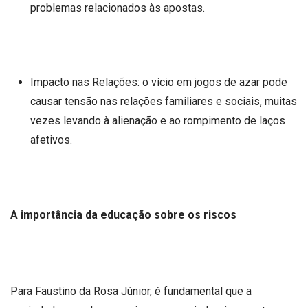
problemas relacionados às apostas.
Impacto nas Relações: o vício em jogos de azar pode
causar tensão nas relações familiares e sociais, muitas
vezes levando à alienação e ao rompimento de laços
afetivos.
A importância da educação sobre os riscos
Para Faustino da Rosa Júnior, é fundamental que a