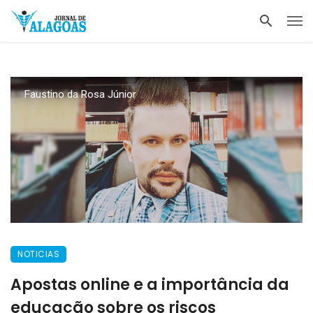
Faustino da Rosa Júnior
NOTICIAS
Apostas online e a importância da
educação sobre os riscos