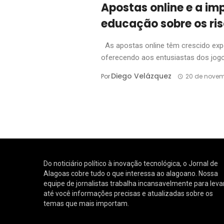
Apostas online e a im
educação sobre os ri
As apostas online têm crescido exp
oferecendo aos entusiastas dos jogos
Diego Velázquez
Por
20 de novem
Do noticiário político à inovação tecnológica, o Jornal de
Alagoas cobre tudo o que interessa ao alagoano. Nossa
equipe de jornalistas trabalha incansavelmente para leva
até você informações precisas e atualizadas sobre os
temas que mais importam.