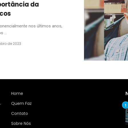
portância da
scos
onencialmente nos últimos anos,
 ...
bro de 2023
Home
Quem Faz
r
Contato
Sobre Nós