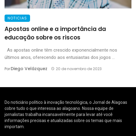
NOTICIAS
Apostas online e a importância da
educação sobre os riscos
As apostas online têm crescido exponencialmente nos
últimos anos, oferecendo aos entusiastas dos jogos ...
Diego Velázquez
Por
20 de novembro de 2023
Do noticiário político à inovação tecnológica, o Jornal de Alagoas
cobre tudo o que interessa ao alagoano. Nossa equipe de
jornalistas trabalha incansavelmente para levar até você
informações precisas e atualizadas sobre os temas que mais
importam.