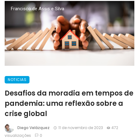
Francisco de Assis e Silva
NOTICIAS
Desafios da moradia em tempos de
pandemia: uma reflexão sobre a
crise global
Diego Velázquez
11 de novembro de 2023
472
visualizações
0