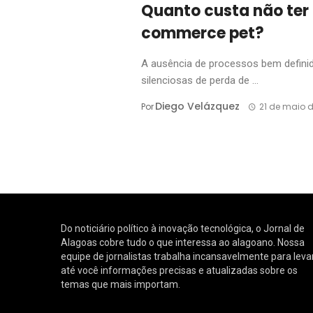
Quanto custa não ter
commerce pet?
A ausência de processos bem defini
silenciosas de perda de ...
Diego Velázquez
Por
21 de maio 
Do noticiário político à inovação tecnológica, o Jornal de
Alagoas cobre tudo o que interessa ao alagoano. Nossa
equipe de jornalistas trabalha incansavelmente para leva
até você informações precisas e atualizadas sobre os
temas que mais importam.