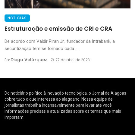
NOTICIAS
Estruturação e emissão de CRI e CRA
De acordo com Valdir Piran Jr., fundador da Intrabank, a
securitização tem se tornado cada ...
Diego Velázquez
Por
27 de abril de 2023
Do noticiário político à inovação tecnológica, o Jornal de Alagoas
cobre tudo o que interessa ao alagoano. Nossa equipe de
jornalistas trabalha incansavelmente para levar até você
informações precisas e atualizadas sobre os temas que mais
importam.