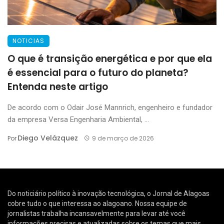
NOTICIAS
O que é transição energética e por que ela
é essencial para o futuro do planeta?
Entenda neste artigo
De acordo com o Odair José Mannrich, engenheiro e fundador
da empresa Versa Engenharia Ambiental, ...
Diego Velázquez
Por
9 de março de 2026
Do noticiário político à inovação tecnológica, o Jornal de Alagoas
cobre tudo o que interessa ao alagoano. Nossa equipe de
jornalistas trabalha incansavelmente para levar até você
informações precisas e atualizadas sobre os temas que mais