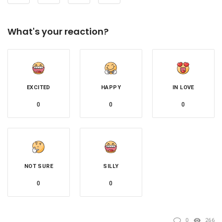
What's your reaction?
EXCITED
HAPPY
IN LOVE
0
0
0
NOT SURE
SILLY
0
0
0
266