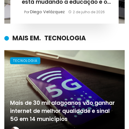
está mudando a educação e o
que estudantes precisam saber
Diego Velázquez
Por
2 de julho de 2026
em 2026
MAIS EM.
TECNOLOGIA
TECNOLOGIA
Mais de 30 mil alagoanos vão ganhar
internet de melhor qualidade e sinal
5G em 14 municípios