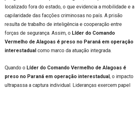
localizado fora do estado, o que evidencia a mobilidade e a
capilaridade das facções criminosas no país. A prisão
resulta de trabalho de inteligência e cooperação entre
forças de segurança. Assim, o
Líder do Comando
Vermelho de Alagoas é preso no Paraná em operação
interestadual
como marco da atuação integrada.
Quando o
Líder do Comando Vermelho de Alagoas é
preso no Paraná em operação interestadual
, o impacto
ultrapassa a captura individual. Lideranças exercem papel
central na coordenação de crimes, no controle territorial e
na articulação de redes ilícitas. A retirada desse comando
tende a desorganizar estruturas e enfraquecer a atuação da
facção. Nesse contexto, o
Líder do Comando Vermelho
de Alagoas é preso no Paraná em operação
interestadual
ao atingir o núcleo decisório.