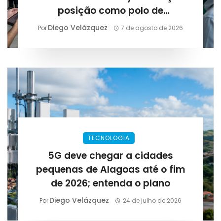
posição como polo de
tecnologia: evento aproxima
Diego Velázquez
Por
7 de agosto de 2026
empresas e novos profissionais
TECNOLOGIA
5G deve chegar a cidades
pequenas de Alagoas até o fim
de 2026; entenda o plano
Diego Velázquez
Por
24 de julho de 2026