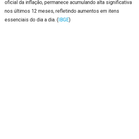
oficial da inflação, permanece acumulando alta significativa
nos últimos 12 meses, refletindo aumentos em itens
essenciais do dia a dia. (
IBGE
)
Em Alagoas, onde grande parte da renda das famílias é
destinada à alimentação e às despesas básicas, qualquer
variação nos preços tem impacto imediato. Supermercados,
feiras livres e pequenos comércios já registram mudanças
no comportamento dos consumidores, que buscam
promoções, substituem produtos e reorganizam o
orçamento para manter as contas equilibradas. A dúvida
mais comum entre os alagoanos é se os preços
continuarão subindo nos próximos meses e quais medidas
podem ajudar a reduzir os impactos no orçamento familiar.
Por que os alimentos