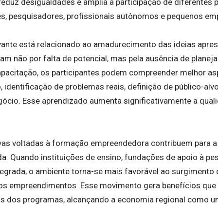
eduz desigualdades e amplia a participação de diferentes p
es, pesquisadores, profissionais autônomos e pequenos em
vante está relacionado ao amadurecimento das ideias apre
am não por falta de potencial, mas pela ausência de plane
apacitação, os participantes podem compreender melhor a
, identificação de problemas reais, definição de público-al
gócio. Esse aprendizado aumenta significativamente a qual
tivas voltadas à formação empreendedora contribuem para a
da. Quando instituições de ensino, fundações de apoio à pe
egrada, o ambiente torna-se mais favorável ao surgimento 
vos empreendimentos. Esse movimento gera benefícios que
tos dos programas, alcançando a economia regional como u