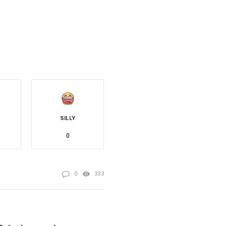
SILLY
0
0
333