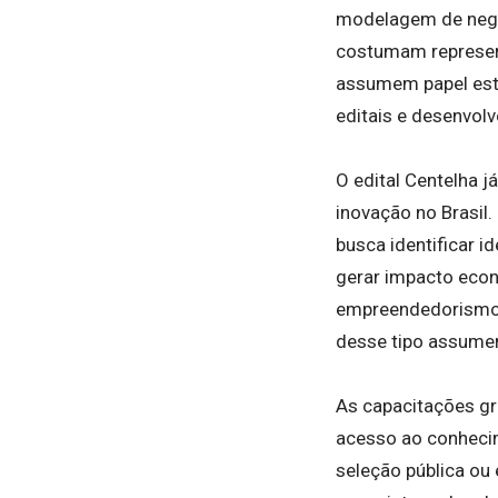
modelagem de negóc
costumam represent
assumem papel estr
editais e desenvolv
O edital Centelha j
inovação no Brasil.
busca identificar 
gerar impacto econ
empreendedorismo 
desse tipo assumem
As capacitações gr
acesso ao conheci
seleção pública ou 