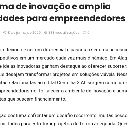
ema de inovação e amplia
dades para empreendedores
8 de junho de 2026
333 visualizações
0
ão deixou de ser um diferencial e passou a ser uma necess
petitivos em um mercado cada vez mais dinâmico. Em Alagoa
 ideias inovadoras ganham destaque ao oferecer suporte t
 desejam transformar projetos em soluções viáveis. Ness
itas relacionadas ao edital Centelha 3 AL surgem como um
mpreendedorismo, fortalecer o ambiente de inovação e aum
tas que buscam financiamento.
ação costuma enfrentar um desafio recorrente: muitas pess
culdades para estruturar projetos de forma adequada. Que