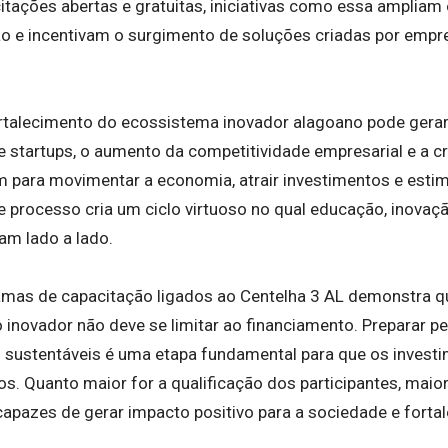
tações abertas e gratuitas, iniciativas como essa ampliam 
ão e incentivam o surgimento de soluções criadas por empr
ortalecimento do ecossistema inovador alagoano pode gerar
 startups, o aumento da competitividade empresarial e a c
m para movimentar a economia, atrair investimentos e esti
 processo cria um ciclo virtuoso no qual educação, inovaç
m lado a lado.
mas de capacitação ligados ao Centelha 3 AL demonstra q
novador não deve se limitar ao financiamento. Preparar p
 sustentáveis é uma etapa fundamental para que os inves
os. Quanto maior for a qualificação dos participantes, mai
capazes de gerar impacto positivo para a sociedade e fortal