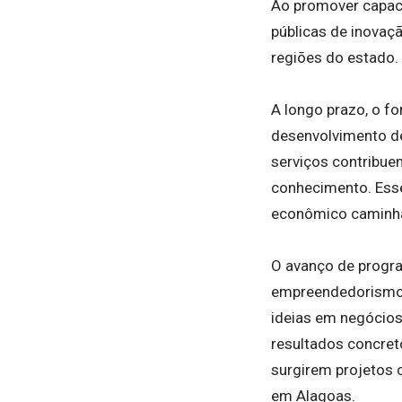
Ao promover capaci
públicas de inovaç
regiões do estado.
A longo prazo, o f
desenvolvimento de
serviços contribue
conhecimento. Esse
econômico caminha
O avanço de progra
empreendedorismo i
ideias em negócios
resultados concret
surgirem projetos 
em Alagoas.