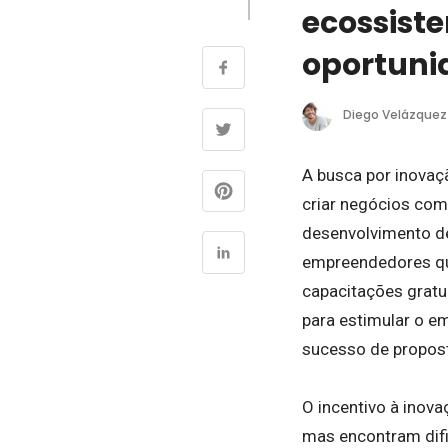
ecossist
oportuni
Diego Velázquez
A busca por inovaç
criar negócios com
desenvolvimento de
empreendedores que
capacitações gratu
para estimular o e
sucesso de propos
O incentivo à inov
mas encontram difi