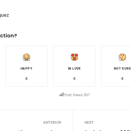
quez
ction?
HAPPY
IN LOVE
NOT SURE
0
0
0
Post Views:
357
ANTERIOR
NEXT