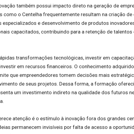
novação também possui impacto direto na geração de empre
is como o Centelha frequentemente resultam na criação de
os especializados e desenvolvimento de produtos inovador
nais capacitados, contribuindo para a retenção de talentos 
ápidas transformações tecnológicas, investir em capacitaç
investir em recursos financeiros. O conhecimento adquirid
rmite que empreendedores tomem decisões mais estratégic
vimento de seus projetos. Dessa forma, a formação oferec
esenta um investimento indireto na qualidade dos futuros n
a.
rece atenção é o estímulo à inovação fora dos grandes ce
ideias permanecem invisíveis por falta de acesso a oportun