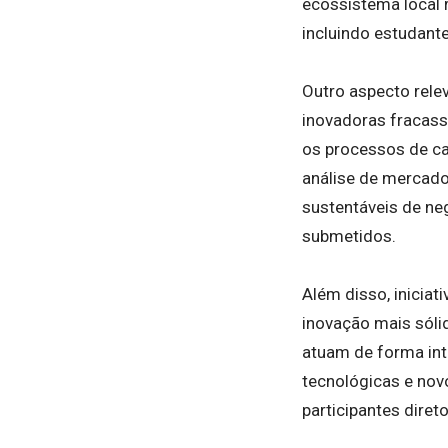
ecossistema local r
incluindo estudant
Outro aspecto rele
inovadoras fracass
os processos de c
análise de mercado
sustentáveis de ne
submetidos.
Além disso, inicia
inovação mais sóli
atuam de forma int
tecnológicas e no
participantes dire