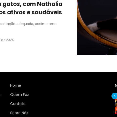
ra gatos, com Nathalia
os ativos e saudáveis
limentação adequada, assim como
o de 2024
Home
Quem Faz
r
Contato
Sobre Nós