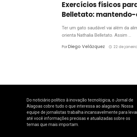
Exercícios físicos pa
Belletato: mantendo-
Ter um gato saudável vai além da a
orienta Nathalia Belletato. Assim ...
Diego Velázquez
Por
22 de janeir
Do noticiário político à inovação tecnológica, o Jornal de
Alagoas cobre tudo o que interessa ao alagoano. Nossa
equipe de jornalistas trabalha incansavelmente para leva
até você informações precisas e atualizadas sobre os
temas que mais importam.