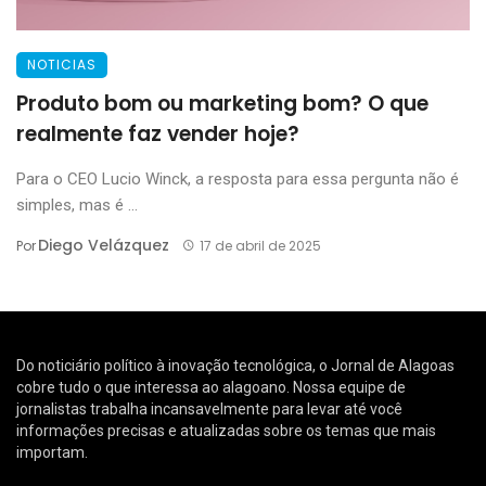
NOTICIAS
Produto bom ou marketing bom? O que
realmente faz vender hoje?
Para o CEO Lucio Winck, a resposta para essa pergunta não é
simples, mas é ...
Diego Velázquez
Por
17 de abril de 2025
Do noticiário político à inovação tecnológica, o Jornal de Alagoas
cobre tudo o que interessa ao alagoano. Nossa equipe de
jornalistas trabalha incansavelmente para levar até você
informações precisas e atualizadas sobre os temas que mais
importam.