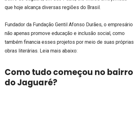
que hoje alcança diversas regiões do Brasil.
Fundador da Fundação Gentil Afonso Durães, o empresário
não apenas promove educação e inclusão social, como
também financia esses projetos por meio de suas próprias
obras literárias. Leia mais abaixo:
Como tudo começou no bairro
do Jaguaré?
Foi em julho de 2003 que Eloizo Gomes Afonso Duraes
estabeleceu uma de suas empresas no bairro do Jaguaré,
dando início a um vínculo com a comunidade local que iria
muito além dos negócios. Observando de perto as
dificuldades enfrentadas por muitas famílias da região, ele