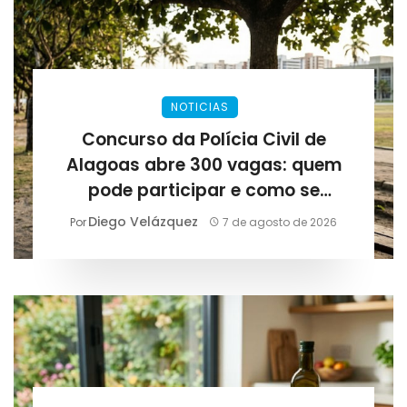
NOTICIAS
Concurso da Polícia Civil de
Alagoas abre 300 vagas: quem
pode participar e como se
preparar para as provas
Diego Velázquez
Por
7 de agosto de 2026