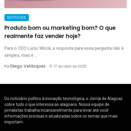
NOTICIAS
Produto bom ou marketing bom? O que
realmente faz vender hoje?
Para o CEO Lucio Winck, a resposta para essa pergunta não é
simples, mas é ...
Diego Velázquez
Por
17 de abril de 2025
Do noticiário político à inovação tecnológica, o Jornal de Alagoas
cobre tudo o que interessa ao alagoano. Nossa equipe de
jornalistas trabalha incansavelmente para levar até você
informações precisas e atualizadas sobre os temas que mais
importam.