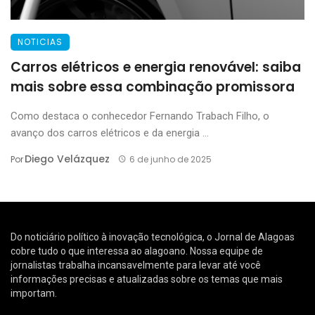
NOTICIAS
Carros elétricos e energia renovável: saiba
mais sobre essa combinação promissora
Como destaca o conhecedor Fernando Trabach Filho, o
avanço dos carros elétricos e da energia ...
Diego Velázquez
Por
6 de junho de 2025
Do noticiário político à inovação tecnológica, o Jornal de Alagoas
cobre tudo o que interessa ao alagoano. Nossa equipe de
jornalistas trabalha incansavelmente para levar até você
informações precisas e atualizadas sobre os temas que mais
importam.