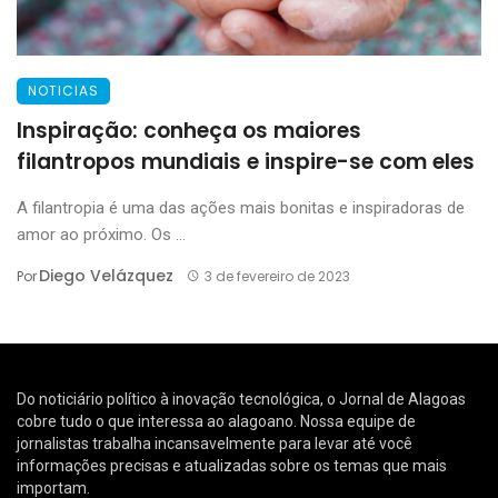
NOTICIAS
Inspiração: conheça os maiores
filantropos mundiais e inspire-se com eles
A filantropia é uma das ações mais bonitas e inspiradoras de
amor ao próximo. Os ...
Diego Velázquez
Por
3 de fevereiro de 2023
Do noticiário político à inovação tecnológica, o Jornal de Alagoas
cobre tudo o que interessa ao alagoano. Nossa equipe de
jornalistas trabalha incansavelmente para levar até você
informações precisas e atualizadas sobre os temas que mais
importam.