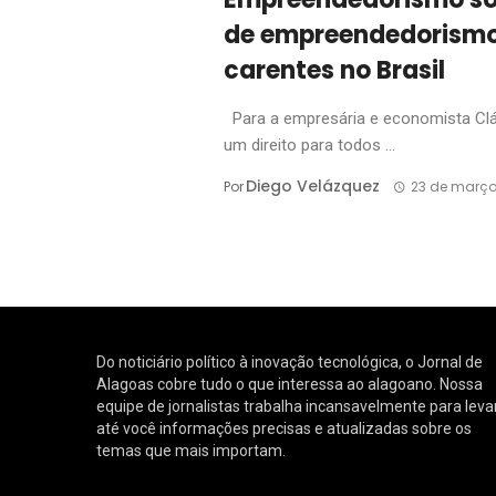
de empreendedorism
carentes no Brasil
Para a empresária e economista Clá
um direito para todos ...
Diego Velázquez
Por
23 de março
Do noticiário político à inovação tecnológica, o Jornal de
Alagoas cobre tudo o que interessa ao alagoano. Nossa
equipe de jornalistas trabalha incansavelmente para leva
até você informações precisas e atualizadas sobre os
temas que mais importam.